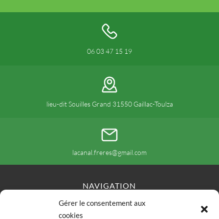
06 03 47 15 19
lieu-dit Souilles Grand 31550 Gaillac-Toulza
lacanal.freres@gmail.com
NAVIGATION
Gérer le consentement aux
Accueil
Contact
Plan du site
cookies