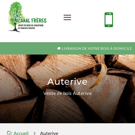

🚚 LIVRAISON DE VOTRE BOIS À DOMICILE
Auterive
Vente de bois Auterive
Accueil
Auterive

5