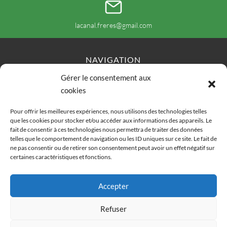
lacanal.freres@gmail.com
NAVIGATION
Gérer le consentement aux
Accueil
Contact
Plan du site
cookies
Secteurs
Mentions légales
Pour offrir les meilleures expériences, nous utilisons des technologies telles
que les cookies pour stocker et/ou accéder aux informations des appareils. Le
fait de consentir à ces technologies nous permettra de traiter des données
telles que le comportement de navigation ou les ID uniques sur ce site. Le fait de
RÉALISATION
ne pas consentir ou de retirer son consentement peut avoir un effet négatif sur
certaines caractéristiques et fonctions.
Accepter
Refuser
Recherches fréquentes